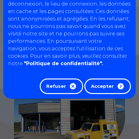
déconnexion, le lieu de connexion, les données
en cache et les pages consultées. Ces données
Informations : La prise de RDV pour
sont anonymisées et agrégées. En les refusant,
nous ne pourrons pas savoir quand vous avez
les CONTRE-VISITES et visites
visité notre site et ne pourrons pas suivre ses
complémentaires POLLUTION se fait
performances. En poursuivant votre
uniquement par téléphone -
navigation, vous acceptez l'utilisation de ces
05.55.53.65.49
cookies. Pour en savoir plus, veuillez consulter
notre
"Politique de confidentialité".
Refuser
Accepter