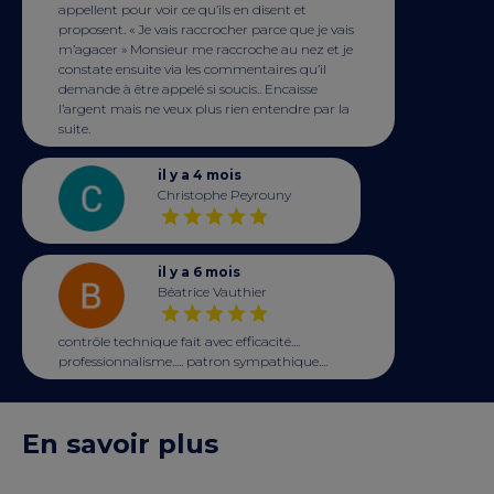
appellent pour voir ce qu’ils en disent et
proposent. « Je vais raccrocher parce que je vais
m’agacer » Monsieur me raccroche au nez et je
constate ensuite via les commentaires qu’il
demande à être appelé si soucis.. Encaisse
l’argent mais ne veux plus rien entendre par la
suite.
il y a 4 mois
Christophe Peyrouny
il y a 6 mois
Béatrice Vauthier
contrôle technique fait avec efficacité....
professionnalisme..... patron sympathique....
En savoir plus