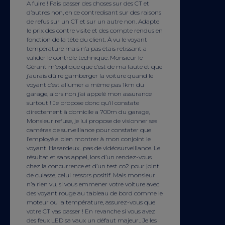
A fuire ! Fais passer des choses sur des CT et
d’autres non, en ce contredisant sur des raisons
de refus sur un CT et sur un autre non. Adapte
le prix des contre visite et des compte rendus en
fonction de la tête du client. À vu le voyant
température mais n’a pas étais retissant a
valider le contrôle technique. Monsieur le
Gérant m’explique que c’est de ma faute et que
j’aurais dû re gamberger la voiture quand le
voyant c’est allumer a même pas 1km du
garage, alors non j’ai appelé mon assurance
surtout ! Je propose donc qu’il constate
directement à domicile a 700m du garage,
Monsieur refuse, je lui propose de visionner ses
caméras de surveillance pour constater que
l’employé a bien montrer à mon conjoint le
voyant. Hasardeux.. pas de vidéosurveillance. Le
résultat et sans appel, lors d’un rendez-vous
chez la concurrence et d’un test co2 pour joint
de culasse, celui ressors positif. Mais monsieur
n’a rien vu, si vous emmener votre voiture avec
des voyant rouge au tableau de bord comme le
moteur ou la température, assurez-vous que
votre CT vas passer ! En revanche si vous avez
des feux LED sa vaux un défaut majeur.. Je les