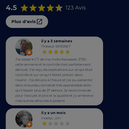
4.5
123 Avis
Plus d'avis
il y a 3 semaines
Thibaut SIMONET
J'ai passé le CT de ma moto Kawasaki Z750
cette semaine et le contrôle s'est parfaitement
déroulé. J'ai reçu les explications sur ce qui était
contrôlé et sur ce qu'il fallait prévoir dans
l'avenir. J'ai été pris à l'heure et j'ai pu patienter
dans le bureau climatisé très appréciable alors
qu'il faisait plus de 37 dehors. Je recommande
pour l'accueil, le prix et la qualité et j'y amènerai
mes autres véhicules à présent.
il y a un mois
maelys _ctrr