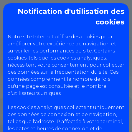
Notification d'utilisation des
cookies
Notre site Internet utilise des cookies pour
améliorer votre expérience de navigation et
Auto Bilan OSG
surveiller les performances du site. Certains
cookies, tels que les cookies analytiques,
nécessitent votre consentement pour collecter
Zone D'activité Puy Gaillard,
des données sur la fréquentation du site. Ces
données comprennent le nombre de fois
87520 ORADOUR
qu'une page est consultée et le nombre
0555536549
d'utilisateurs uniques.
Les cookies analytiques collectent uniquement
Réservation Véhicules Légers
des données de connexion et de navigation,
telles que l'adresse IP affectée à votre terminal,
Réservation motos, quads, voiturettes...
les dates et heures de connexion et de